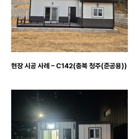
현장 시공 사례 – C142(충북 청주(준공용))