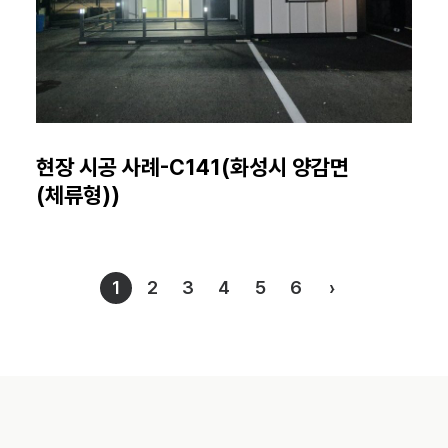
현장 시공 사례-C141(화성시 양감면
(체류형))
1
2
3
4
5
6
›