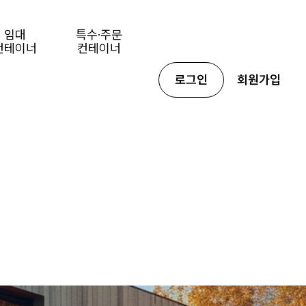
임대
특수·주문
컨테이너
컨테이너
로그인
회원가입