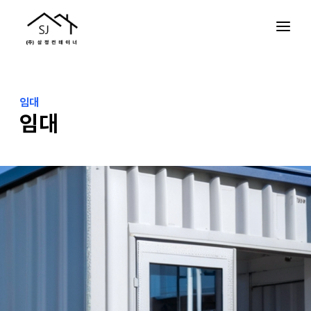
임대
임대