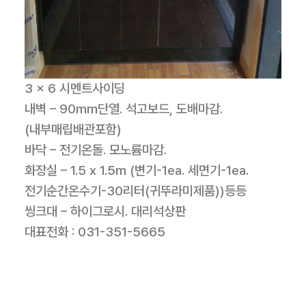
3 x 6 시멘트사이딩
내벽 – 90mm단열. 석고보드, 도배마감.
(내부매립배관포함)
바닥 – 전기온돌. 모노륨마감.
화장실 – 1.5 x 1.5m (변기-1ea. 세면기-1ea.
전기순간온수기-30리터(귀뚜라미제품))등등
씽크대 – 하이그로시. 대리석상판
대표전화 : 031-351-5665