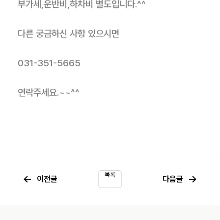
부가세,운반비,하차비 별도입니다.^^
다른 궁금하신 사항 있으시면
031-351-5665
연락주세요.~~^^
목록
←
→
이전글
다음글