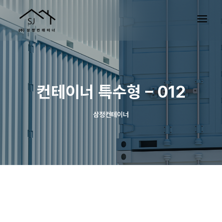
컨테이너 특수형 – 012
삼정컨테이너