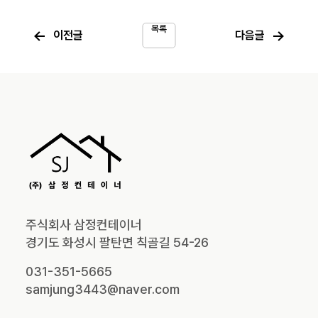
목록
←
→
이전글
다음글
주식회사 삼정컨테이너
경기도 화성시 팔탄면 칙골길 54-26
031-351-5665
samjung3443@naver.com