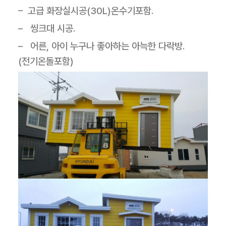
– 고급 화장실시공(30L)온수기포함.
– 씽크대 시공.
– 어른, 아이 누구나 좋아하는 아늑한 다락방.
(전기온돌포함)