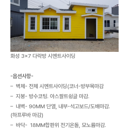
화성 3×7 다락방 시멘트사이딩
-옵션사항-
– 벽체- 전체 시멘트사이딩(코너-방부목마감
– 지붕- 방수코팅. 아스팔트슁글 마감.
– 내벽- 90MM 단열, 내부-석고보드/도배마감.
(하프루바 마감)
– 바닥- 18MM합판위 전기온돌, 모노륨마감.