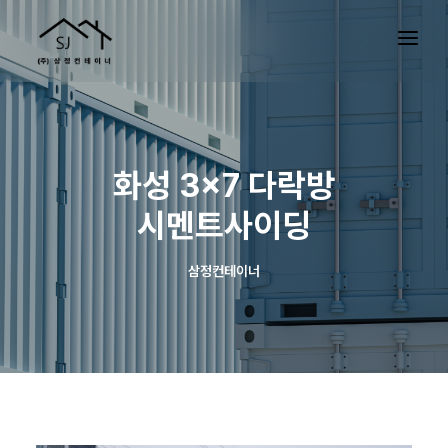
화성 3×7 다락방
시멘트사이딩
삼정컨테이너