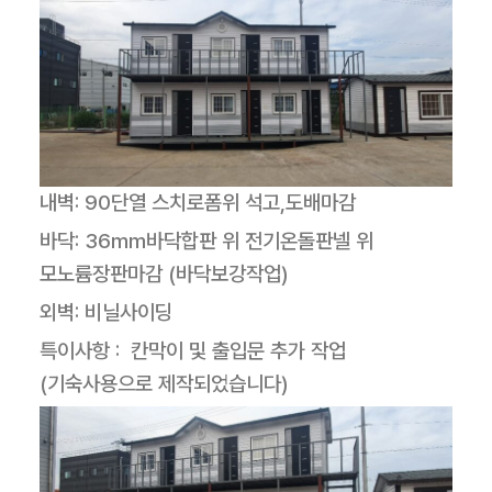
내벽: 90단열 스치로폼위 석고,도배마감
바닥: 36mm바닥합판 위 전기온돌판넬 위
모노륨장판마감 (바닥보강작업)
외벽: 비닐사이딩
특이사항 : 칸막이 및 출입문 추가 작업
(기숙사용으로 제작되었습니다)