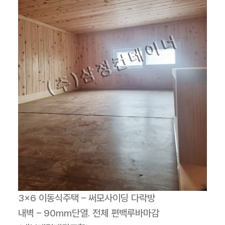
3×6 이동식주택 – 써모사이딩 다락방
내벽 – 90mm단열. 전체 편백루바마감