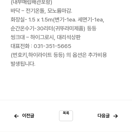
(내부매립배관포함)
바닥 – 전기온돌, 모노륨마감.
화장실- 1.5 x 1.5m(변기-1ea. 세면기-1ea,
순간온수기-30리터(귀뚜라미제품) 등등
씽크대 – 하이그로시, 대리석상판
대표전화 : 031-351-5665
(번호키,하이라이트 등등) 의 옵션은 추가비용
발생됩니다.
목록
←
→
이전글
다음글