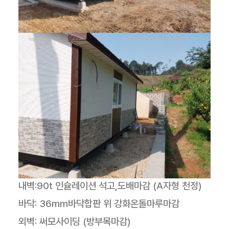
내벽:90t 인슐레이션 석고,도배마감 (A자형 천정)
바닥: 36mm바닥합판 위 강화온돌마루마감
외벽: 써모사이딩 (방부목마감)