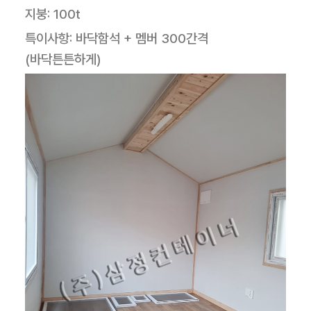
지붕: 100t
특이사항: 바닥함석 + 멤버 300간격
(바닥튼튼하게)