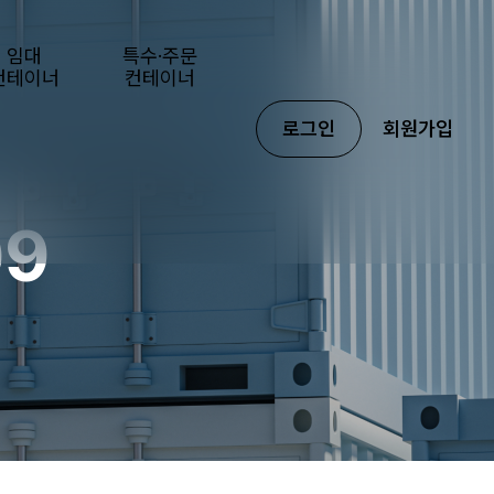
임대
특수·주문
컨테이너
컨테이너
로그인
회원가입
09