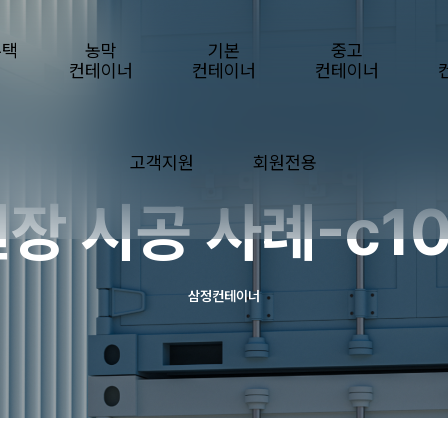
주택
농막
기본
중고
컨테이너
컨테이너
컨테이너
고객지원
회원전용
장 시공 사례-c1
삼정컨테이너