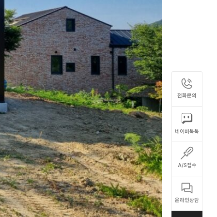
전화문의
네이버톡톡
A/S접수
온라인상담