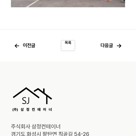
목록
←
→
이전글
다음글
주식회사 삼정컨테이너
경기도 화성시 팔탄면 칙골길 54-26