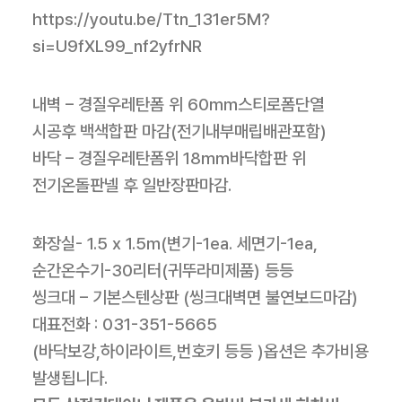
https://youtu.be/Ttn_131er5M?
si=U9fXL99_nf2yfrNR
내벽 – 경질우레탄폼 위 60mm스티로폼단열
시공후 백색합판 마감(전기내부매립배관포함)
바닥 – 경질우레탄폼위 18mm바닥합판 위
전기온돌판넬 후 일반장판마감.
화장실- 1.5 x 1.5m(변기-1ea. 세면기-1ea,
순간온수기-30리터(귀뚜라미제품) 등등
씽크대 – 기본스텐상판 (씽크대벽면 불연보드마감)
대표전화 : 031-351-5665
(바닥보강,하이라이트,번호키 등등 )옵션은 추가비용
발생됩니다.