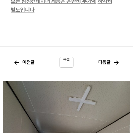
모든 삼정컨테이너 제품은 운반비,부가세,하차비
별도입니다
목록
←
→
이전글
다음글