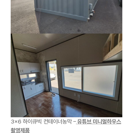
3×6 하이큐빅 컨테이너농막 –
유튜브 미니멀하우스
촬영제품