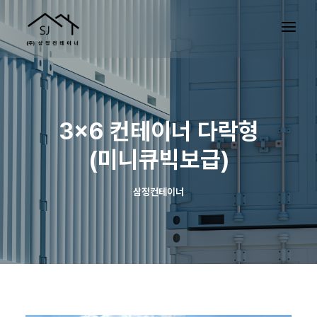
3×6 컨테이너 다락형
(미니큐빅보급)
삼정컨테이너