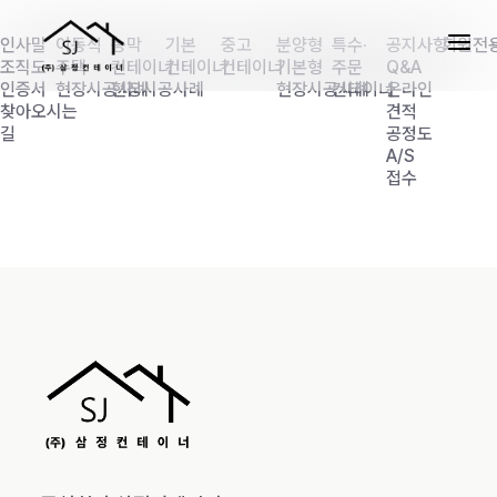
인사말
이동식
농막
기본
중고
분양형
특수·
공지사항
회원전
조직도
주택
컨테이너
컨테이너
컨테이너
기본형
주문
Q&A
인증서
현장시공사례
현장시공사례
현장시공사례
컨테이너
온라인
찾아오시는
견적
길
공정도
A/S
접수