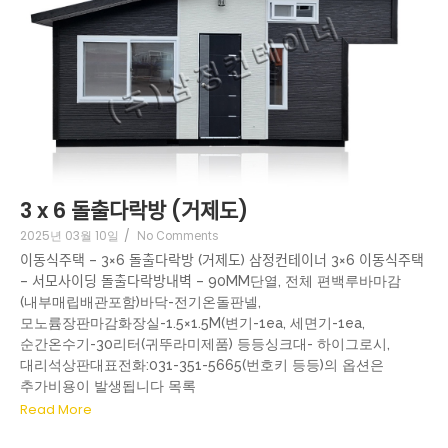
3 x 6 돌출다락방 (거제도)
2025년 03월 10일
/
No Comments
이동식주택 – 3×6 돌출다락방 (거제도) 삼정컨테이너 3×6 이동식주택
– 서모사이딩 돌출다락방내벽 – 90MM단열, 전체 편백루바마감
(내부매립배관포함)바닥-전기온돌판넬,
모노륨장판마감화장실-1.5×1.5M(변기-1ea, 세면기-1ea,
순간온수기-30리터(귀뚜라미제품) 등등싱크대- 하이그로시,
대리석상판대표전화:031-351-5665(번호키 등등)의 옵션은
추가비용이 발생됩니다 목록
Read More