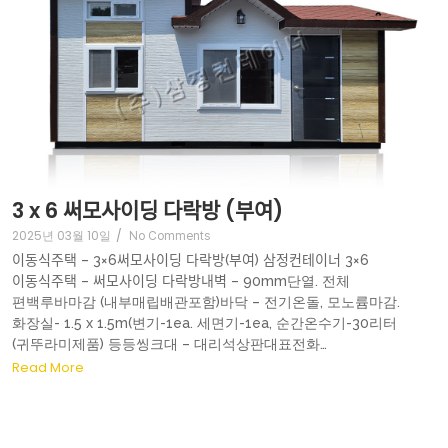
3 x 6 써모사이딩 다락방 (부여)
2025년 03월 10일
/
No Comments
이동식주택 – 3×6써모사이딩 다락방(부여) 삼정컨테이너 3×6
이동식주택 – 써모사이딩 다락방내벽 – 90mm단열. 전체
편백루바마감 (내부매립배관포함)바닥 – 전기온돌, 모노륨마감.
화장실- 1.5 x 1.5m(변기-1ea. 세면기-1ea, 순간온수기-30리터
(귀뚜라미제품) 등등씽크대 – 대리석상판대표전화…
Read More