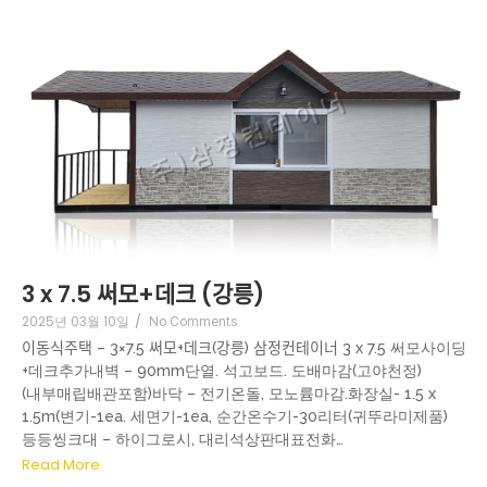
3 x 7.5 써모+데크 (강릉)
2025년 03월 10일
/
No Comments
이동식주택 – 3×7.5 써모+데크(강릉) 삼정컨테이너 3 x 7.5 써모사이딩
+데크추가내벽 – 90mm단열. 석고보드. 도배마감(고야천정)
(내부매립배관포함)바닥 – 전기온돌, 모노륨마감.화장실- 1.5 x
1.5m(변기-1ea. 세면기-1ea, 순간온수기-30리터(귀뚜라미제품)
등등씽크대 – 하이그로시, 대리석상판대표전화…
Read More