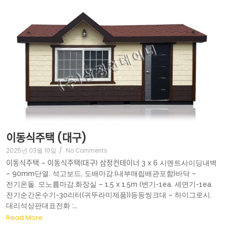
이동식주택 (대구)
2025년 03월 10일
/
No Comments
이동식주택 – 이동식주택(대구) 삼정컨테이너 3 x 6 시멘트사이딩내벽
– 90mm단열. 석고보드, 도배마감.(내부매립배관포함)바닥 –
전기온돌. 모노륨마감.화장실 – 1.5 x 1.5m (변기-1ea. 세면기-1ea.
전기순간온수기-30리터(귀뚜라미제품))등등씽크대 – 하이그로시.
대리석상판대표전화 :…
Read More