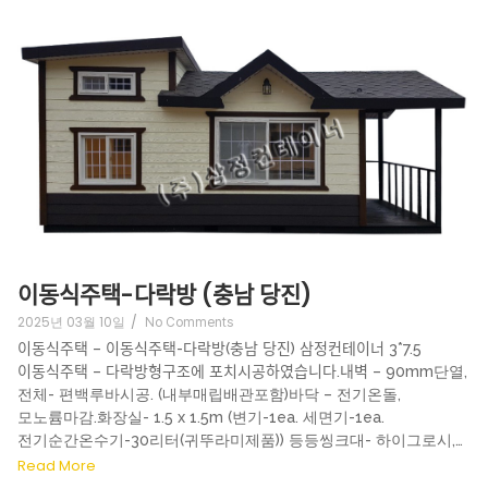
이동식주택-다락방 (충남 당진)
2025년 03월 10일
/
No Comments
이동식주택 – 이동식주택-다락방(충남 당진) 삼정컨테이너 3*7.5
이동식주택 – 다락방형구조에 포치시공하였습니다.내벽 – 90mm단열,
전체- 편백루바시공. (내부매립배관포함)바닥 – 전기온돌,
모노륨마감.화장실- 1.5 x 1.5m (변기-1ea. 세면기-1ea.
전기순간온수기-30리터(귀뚜라미제품)) 등등씽크대- 하이그로시,…
Read More