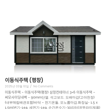
이동식주택 (평창)
2025년 03월 10일
/
No Comments
이동식주택 – 이동식주택(평창) 삼정컨테이너 3×6 이동식주택 –
써모사이딩내벽 – 90mm단열. 석고보드. 도배마감(고야천정)
(내부매립배관포함)바닥 – 전기온돌, 모노륨마감.화장실- 1.5 x
1.5m(변기-1ea. 세면기-1ea, 순간온수기-30리터(귀뚜라미제품)