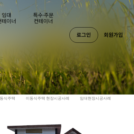
임대
특수·주문
컨테이너
컨테이너
로그인
회원가입
동식주택
이동식주택 현장시공사례
임대현장시공사례