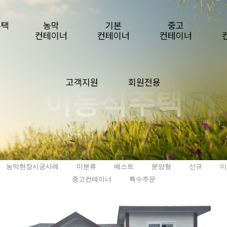
주택
농막
기본
중고
컨테이너
컨테이너
컨테이너
고객지원
회원전용
이동식주택
농막현장시공사례
미분류
베스트
분양형
신규
이
중고컨테이너
특수주문