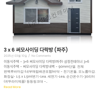
3 x 6 써모사이딩 다락방 (파주)
2025년 03월 10일
/
No Comments
이동식주택 – 3×6 써모사이딩 다락방(파주) 삼정컨테이너 3×6
이동식주택 – 써모사이딩 다락방내벽 – 90mm단열. 전체
편백루바마감 (내부매립배관포함)바닥 – 전기온돌, 모노륨마감.
화장실- 1.5 x 1.5m(변기-1ea. 세면기-1ea, 순간온수기-30리터
(귀뚜라미제품) 등등씽크대 –…
Read More