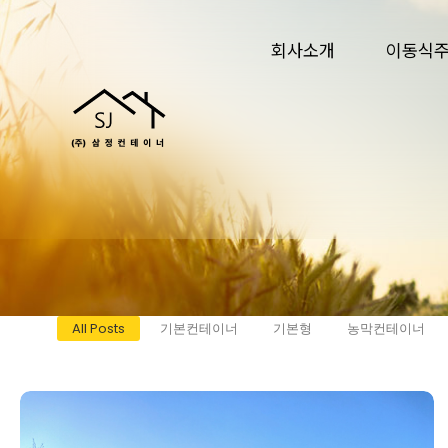
회사소개
이동식
All Posts
기본컨테이너
기본형
농막컨테이너