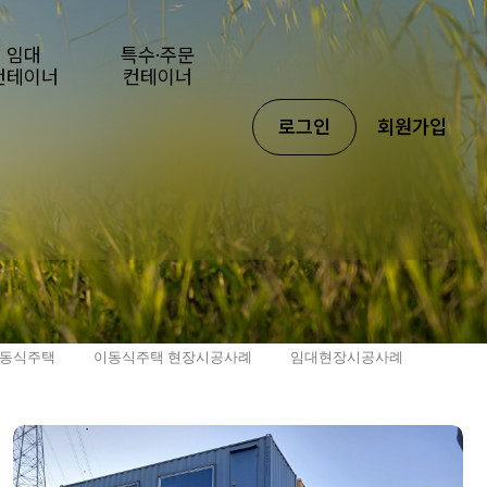
임대
특수·주문
컨테이너
컨테이너
로그인
회원가입
동식주택
이동식주택 현장시공사례
임대현장시공사례