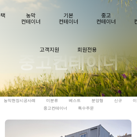
주택
농막
기본
중고
컨테이너
컨테이너
컨테이너
고객지원
회원전용
중고컨테이너
농막현장시공사례
미분류
베스트
분양형
신규
이
중고컨테이너
특수주문