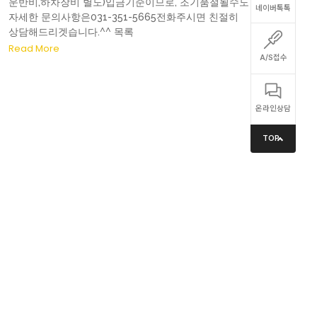
운반비,하차장비 별도)입금기준이므로, 조기품절될수도 있습니다.
네이버톡톡
자세한 문의사항은031-351-5665전화주시면 친절히
상담해드리겟습니다.^^ 목록
Read More
A/S접수
온라인상담
TOP