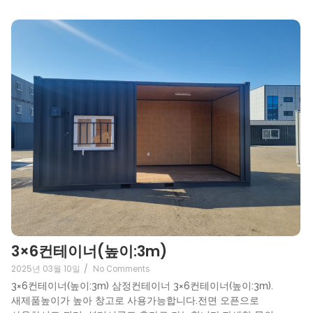
3×6컨테이너(높이:3m)
2025년 03월 10일
/
No Comments
3×6컨테이너(높이:3m) 삼정컨테이너 3×6컨테이너(높이:3m).
새제품높이가 높아 창고로 사용가능합니다.전면 오픈으로