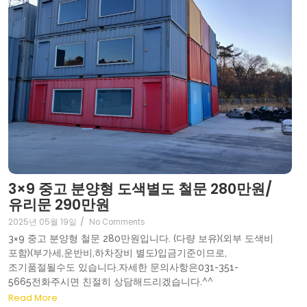
3×9 중고 분양형 도색별도 철문 280만원/
유리문 290만원
2025년 05월 19일
/
No Comments
3×9 중고 분양형 철문 280만원입니다. (다량 보유)(외부 도색비
포함)(부가세,운반비,하차장비 별도)입금기준이므로,
조기품절될수도 있습니다.자세한 문의사항은031-351-
5665전화주시면 친절히 상담해드리겠습니다.^^
Read More