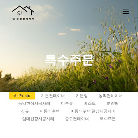
특수주문
All Posts
기본컨테이너
기본형
농막컨테이너
농막현장시공사례
미분류
베스트
분양형
신규
이동식주택
이동식주택 현장시공사례
임대현장시공사례
중고컨테이너
특수주문